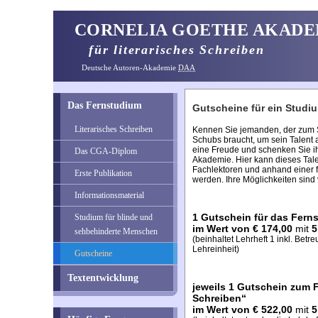
CORNELIA GOETHE AKADE
für literarisches Schreiben
Deutsche Autoren-Akademie
DAA
Das Fernstudium
Gutscheine für ein Studi
Literarisches Schreiben
Kennen Sie jemanden, der zum S
Schubs braucht, um sein Talen
eine Freude und schenken Sie i
Das CGA-Diplom
Akademie. Hier kann dieses Tale
Fachlektoren und anhand einer f
Erste Publikation
werden. Ihre Möglichkeiten sind v
Informationsmaterial
1 Gutschein für das Fern
Studium für blinde und
im Wert von € 174,00
mit
5
sehbehinderte Menschen
(beinhaltet Lehrheft 1 inkl. Bet
Lehreinheit)
Gutscheine
Textentwicklung
jeweils 1 Gutschein zum 
Schreiben“
im Wert von € 522,00
mit
5