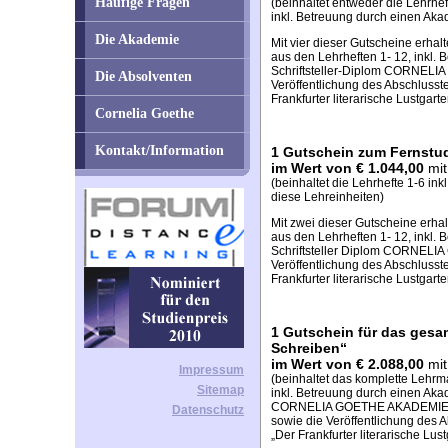
Häufige Fragen
(beinhaltet entweder die Lehrhef
inkl. Betreuung durch einen Akad
Die Akademie
Mit vier dieser Gutscheine erhal
aus den Lehrheften 1- 12, inkl.
Schriftsteller-Diplom CORNEL
Die Absolventen
Veröffentlichung des Abschlusst
Frankfurter literarische Lustgarte
Cornelia Goethe
Kontakt/Information
1 Gutschein zum Fernstud
im Wert von € 1.044,00
mi
(beinhaltet die Lehrhefte 1-6 in
diese Lehreinheiten)
Mit zwei dieser Gutscheine erha
aus den Lehrheften 1- 12, inkl.
Schriftsteller Diplom CORNEL
Veröffentlichung des Abschlusst
Frankfurter literarische Lustgarte
1 Gutschein für das gesa
Schreiben“
im Wert von € 2.088,00
mi
Impressum
(beinhaltet das komplette Lehrm
Sitemap
inkl. Betreuung durch einen Akad
CORNELIA GOETHE AKADEMI
Datenschutz
sowie die Veröffentlichung des 
„Der Frankfurter literarische Lust